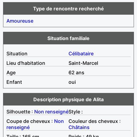
Type de rencontre recherché
Amoureuse
Situation familiale
Situation
Célibataire
Lieu d'habitation
Saint-Marcel
Age
62 ans
Enfant
oui
Description physique de Alita
Silhouette :
Non renseigné
Style :
Coupe de cheveux :
Non
Couleur des cheveux :
renseigné
Châtains
Taille : 165 cm
Poids : 49 kg