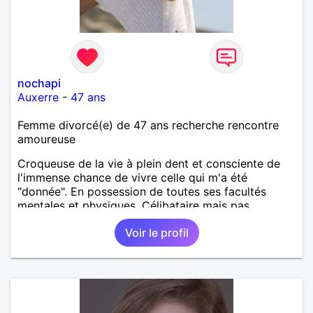
nochapi
Auxerre
-
47 ans
Femme divorcé(e) de 47 ans recherche rencontre
amoureuse
Croqueuse de la vie à plein dent et consciente de
l'immense chance de vivre celle qui m'a été
"donnée". En possession de toutes ses facultés
mentales et physiques. Célibataire mais pas
solitaire, je mène une vie bien remplie. Je ne suis
Voir le profil
pas sur ce site par dépit, ni en tant que
représentatrice de la Femme Divorcée Mal dans sa
peau. A bientôt.