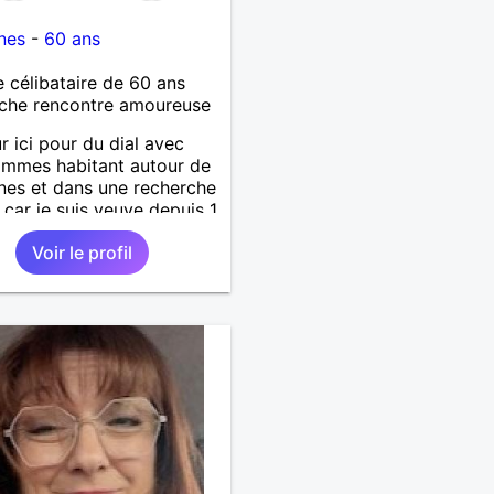
nes
-
60 ans
célibataire de 60 ans
che rencontre amoureuse
r ici pour du dial avec
mmes habitant autour de
es et dans une recherche
 car je suis veuve depuis 1
 ne répondrai pas aux
Voir le profil
, bonne chance à tous.