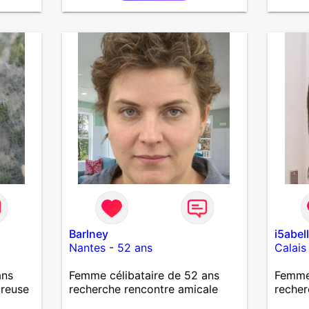
plus.
Barlney
i5abel
Nantes
-
52 ans
Calais
ans
Femme célibataire de 52 ans
Femme 
ureuse
recherche rencontre amicale
recher