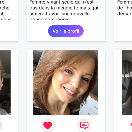
re
Femme vivant seule qui n'est
Femme 
erche
pas dans la mendicité mais qui
de l'h
ol,
aimerait avoir une nouvelle
démar
, vous
bonne compagnie.
Voir le profil