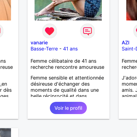
vanarie
AZI
Basse-Terre
-
41 ans
Saint-
ans
Femme célibataire de 41 ans
Femme
ureuse
recherche rencontre amoureuse
recher
Femme sensible et attentionnée
J'ador
,en
désireuse d'échanger des
moment
r dès
moments de qualité dans une
amis. 
nges
belle réciprocité et dans
animal
l'authenticité.
ou à l
Voir le profil
person
affini
A bien