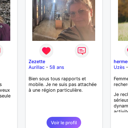
vie mais à deux. Je peux tout
faire toute seule, mais j en ai
marre je veux partagé et rigoler
Zezette
herme
Aurillac
-
58 ans
Uzès
Bien sous tous rapports et
Femme 
s
mobile. Je ne suis pas attachée
recher
 veux
à une région particulière.
Je rec
seule
sérieu
dynam
activit
cinéma
Voir le profil
promen