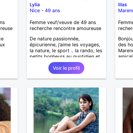
Lylia
lilas
Nice
-
49 ans
Maren
ns
Femme veuf/veuve de 49 ans
Femme 
ureuse
recherche rencontre amoureuse
recher
ce
De nature passionnée,
Bonjou
eux
épicurienne, j’aime les voyages,
des ho
la nature, le sport .. la rando, les
Marenn
petits bonheurs au quotidien et
amical
surtout … le chocolat 🙂 Je
an. Je
Voir le profil
recherche un homme avec des
autres
belles valeurs, respectueux,
bienveillant. Une jolie rencontre,
un feeling, une connexion, pour
vivre une belle histoire d’amour
et profiter de ce que la vie peut
nous offrir de plus beau en
retour. Je tiens à préciser, que je
cherche un homme sans enfants,
qui ne boit pas et ne fume pas.