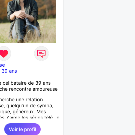
se
-
39 ans
célibataire de 39 ans
che rencontre amoureuse
herche une relation
se, quelqu'un de sympa,
ique, généreux. Mes
és, j'aime les séries télé, le
, lire, voyager, se
Voir le profil
er, visiter les musées et