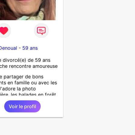
Denoual
-
59 ans
 divorcé(e) de 59 ans
che rencontre amoureuse
e partager de bons
s en famille ou avec les
J'adore la photo
ière, les balades en forêt
a mer. Je recherche une
Voir le profil
ne sympa et on verra si
tés. Envoyez-moi message.
tôt.