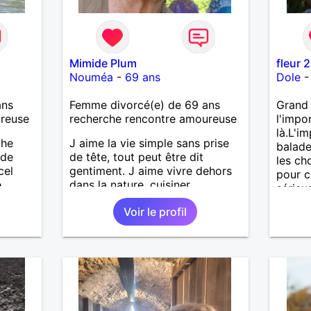
Mimide Plum
fleur 
Nouméa
-
69 ans
Dole
ans
Femme divorcé(e) de 69 ans
Grand 
ureuse
recherche rencontre amoureuse
l'impo
là.L'i
che
J aime la vie simple sans prise
balade
 de
de tête, tout peut être dit
les ch
cel
gentiment. J aime vivre dehors
pour c
e
dans la nature, cuisiner,
sérieu
ait
randonner, camper, voyager,
Voir le profil
enfants
découvrir, comprendre des
es et
nouveaux trucs techniques et
sur la vie des êtres vivants. J
eurs
aime danser, faire la fête. Je ne
 à ma
bois pratiquement pas d alcool,
vous
je fume rarement, je ris souvent.
Je cherche un vrai amoureux
pour continuer à profiter de la