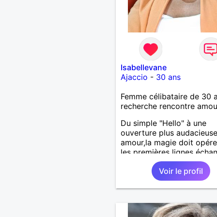
Isabellevane
Ajaccio
-
30 ans
Femme célibataire de 30 
recherche rencontre amo
Du simple "Hello" à une
ouverture plus audacieuse
amour,la magie doit opére
les premières lignes écha
Voir le profil