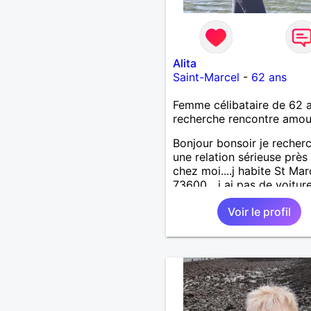
Alita
Saint-Marcel
-
62 ans
Femme célibataire de 62 
recherche rencontre amo
Bonjour bonsoir je recher
une relation sérieuse près
chez moi....j habite St Mar
73600....j ai pas de voitur
50km ... quelqu'un qui aur
Voir le profil
entre 55 et 64 ans...sans 
de préférence même adult
qui n aurait garder aucun
contact avec une où plusi
ex...si vous correspondez
recherche ecrivez moi je 
répondrai...