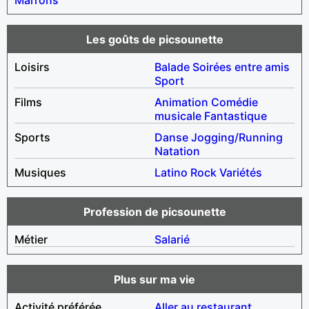
Les goûts de picsounette
Loisirs
Balade
Soirées entre amis
Sport
Films
Animation
Comédie
musicale
Fantastique
Sports
Danse
Jogging/Running
Natation
Musiques
Latino
Rock
Variétés
Profession de picsounette
Métier
Salarié
Plus sur ma vie
Activité préférée
Aller au restaurant