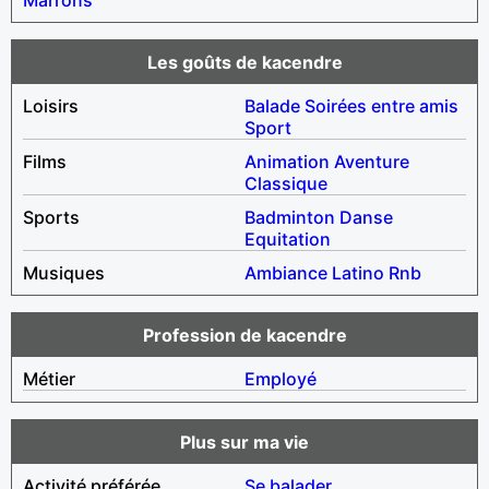
Les goûts de kacendre
Loisirs
Balade
Soirées entre amis
Sport
Films
Animation
Aventure
Classique
Sports
Badminton
Danse
Equitation
Musiques
Ambiance
Latino
Rnb
Profession de kacendre
Métier
Employé
Plus sur ma vie
Activité préférée
Se balader