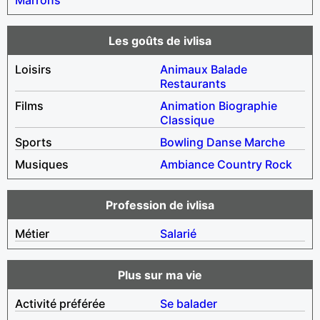
Les goûts de ivlisa
Loisirs
Animaux
Balade
Restaurants
Films
Animation
Biographie
Classique
Sports
Bowling
Danse
Marche
Musiques
Ambiance
Country
Rock
Profession de ivlisa
Métier
Salarié
Plus sur ma vie
Activité préférée
Se balader