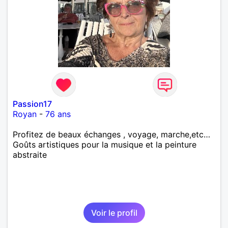
Passion17
Royan
-
76 ans
Profitez de beaux échanges , voyage, marche,etc…
Goûts artistiques pour la musique et la peinture
abstraite
Voir le profil