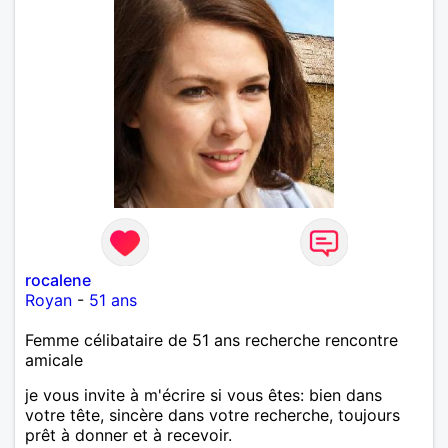
rocalene
Royan
-
51 ans
Femme célibataire de 51 ans recherche rencontre
amicale
je vous invite à m'écrire si vous êtes: bien dans
votre tête, sincère dans votre recherche, toujours
prêt à donner et à recevoir.