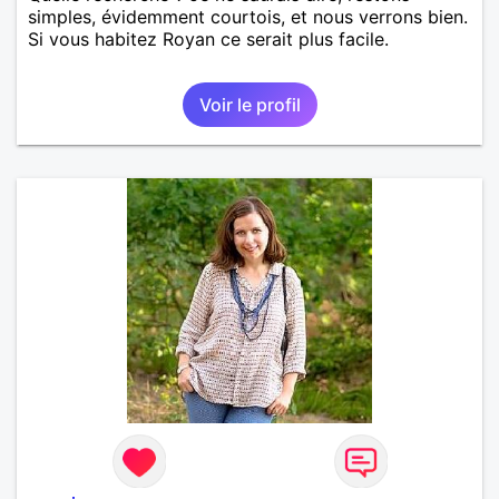
simples, évidemment courtois, et nous verrons bien.
Si vous habitez Royan ce serait plus facile.
Voir le profil