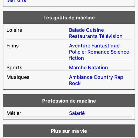
Les goûts de maeline
Loisirs
Balade
Cuisine
Restaurants
Télévision
Films
Aventure
Fantastique
Policier
Romance
Science
fiction
Sports
Marche
Natation
Musiques
Ambiance
Country
Rap
Rock
Profession de maeline
Métier
Salarié
Plus sur ma vie