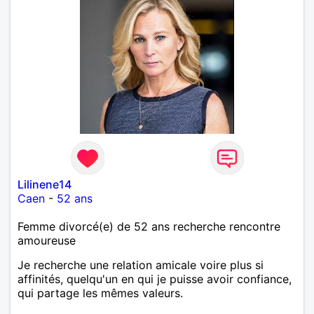
Lilinene14
Caen
-
52 ans
Femme divorcé(e) de 52 ans recherche rencontre
amoureuse
Je recherche une relation amicale voire plus si
affinités, quelqu'un en qui je puisse avoir confiance,
qui partage les mêmes valeurs.