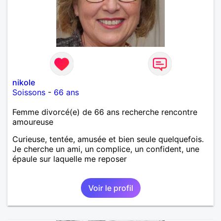
nikole
Soissons
-
66 ans
Femme divorcé(e) de 66 ans recherche rencontre
amoureuse
Curieuse, tentée, amusée et bien seule quelquefois.
Je cherche un ami, un complice, un confident, une
épaule sur laquelle me reposer
Voir le profil