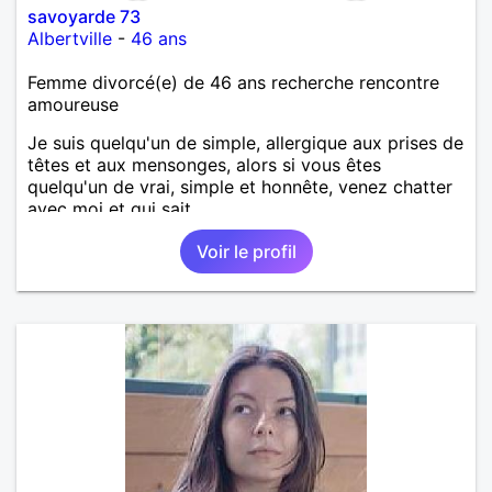
savoyarde 73
Albertville
-
46 ans
Femme divorcé(e) de 46 ans recherche rencontre
amoureuse
Je suis quelqu'un de simple, allergique aux prises de
têtes et aux mensonges, alors si vous êtes
quelqu'un de vrai, simple et honnête, venez chatter
avec moi et qui sait...
Voir le profil