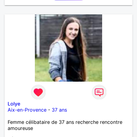
Lolye
Aix-en-Provence
-
37 ans
Femme célibataire de 37 ans recherche rencontre
amoureuse