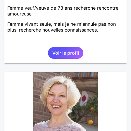
Femme veuf/veuve de 73 ans recherche rencontre
amoureuse
Femme vivant seule, mais je ne m'ennuie pas non
plus, recherche nouvelles connaissances.
Voir le profil