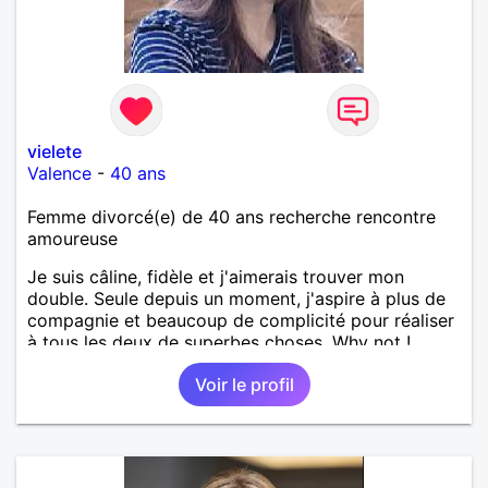
vielete
Valence
-
40 ans
Femme divorcé(e) de 40 ans recherche rencontre
amoureuse
Je suis câline, fidèle et j'aimerais trouver mon
double. Seule depuis un moment, j'aspire à plus de
compagnie et beaucoup de complicité pour réaliser
à tous les deux de superbes choses. Why not !
Voir le profil