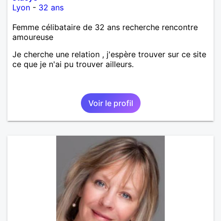
Lyon
-
32 ans
Femme célibataire de 32 ans recherche rencontre
amoureuse
Je cherche une relation , j'espère trouver sur ce site
ce que je n'ai pu trouver ailleurs.
Voir le profil