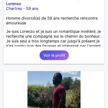
Lorenso
Chartres
-
59 ans
Homme divorcé(e) de 59 ans recherche rencontre
amoureuse
Je suis Lorenzo et je suis un romantique invétéré, je
recherche une compagne sur le chemin du bonheur.
Je suis seul a tros longtemps car jusqu'à présent je
n'es connu que des fausses et intéressé par l'argent.
Je suis un homme simple et honnête respectueux et
Voir le profil
sincère j'attends de même, alors Si tu veux me
connaître fais moi signe. Bisous à vous Madames