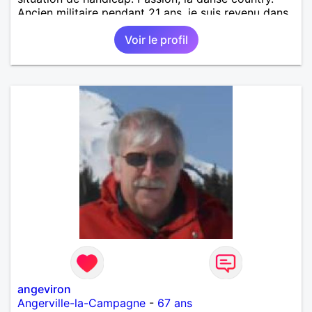
Ancien militaire pendant 21 ans, je suis revenu dans
le monde civil depuis 2021, donc j'ai encore ces
Voir le profil
valeurs encrées, respect notamment, j'essaie d'être
plus souple cest promis, je me soigne comme on dit
😇 Pas d'attente particulière. juste une femme
comme j'ai pu en côtoyer il y'a quelques années,
quand tout était simple. je suis très doué pour
ecouter, beaucoup moins pour parler mais je me
soigne 😅 Au plaisir de vous croiser. Chris. PS : j'ai
passé l'âge de perdre mon temps avec des femmes
qui ne savent pas ce qu'elles veulent 😉 PS-bis :
j'adore masser, c'est comme çà, c'est plus fort que
moi, femmes qui ne supporteraient pas vous êtes
prévenues 😊 PS-tierce : plein d'autres trucs, mais
on les garde pour plus tard 😁
angeviron
Angerville-la-Campagne
-
67 ans