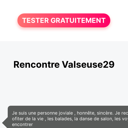
TESTER GRATUITEMENT
Rencontre Valseuse29
Je suis une personne joviale , honnête, sincère. Je
ofiter de la vie , les balades, la danse de salon, les v
encontrer