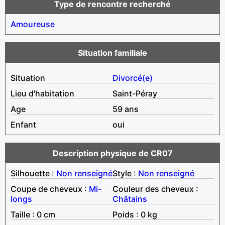
Type de rencontre recherché
Amoureuse
Situation familiale
Situation
Divorcé(e)
Lieu d'habitation
Saint-Péray
Age
59 ans
Enfant
oui
Description physique de CR07
Silhouette :
Non renseigné
Style :
Non renseigné
Coupe de cheveux :
Mi-
Couleur des cheveux :
longs
Châtains
Taille : 0 cm
Poids : 0 kg