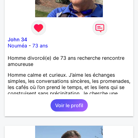
John 34
Nouméa
-
73 ans
Homme divorcé(e) de 73 ans recherche rencontre
amoureuse
Homme calme et curieux. J’aime les échanges
simples, les conversations sincères, les promenades,
les cafés où l’on prend le temps, et les liens qui se
construisent sans précipitation. Je cherche une
femme autonome, bienveillante, ayant envie de
Voir le profil
partager des moments, d’abord, et voir ensuite où
cela mène. Je privilégie la douceur, l’humour
tranquille et la curiosité pour l’autre.