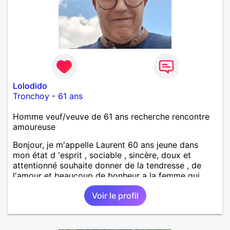
Lolodido
Tronchoy
-
61 ans
Homme veuf/veuve de 61 ans recherche rencontre
amoureuse
Bonjour, je m'appelle Laurent 60 ans jeune dans
mon état d 'esprit , sociable , sincère, doux et
attentionné souhaite donner de la tendresse , de
l'amour et beaucoup de bonheur a la femme qui
souhaitera partager ma vie . Bientôt en retraite a la
Voir le profil
fin de l 'année et libre de toute contrainte. Digne de
confiance à la femme qui voudras m 'en accorder
en toute sincérité. Pour le reste venez me découvrir
par un échange.