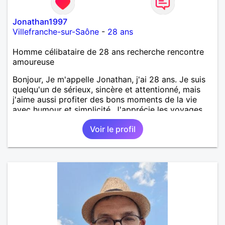
Jonathan1997
Villefranche-sur-Saône
-
28 ans
Homme célibataire de 28 ans recherche rencontre
amoureuse
Bonjour, Je m'appelle Jonathan, j'ai 28 ans. Je suis
quelqu'un de sérieux, sincère et attentionné, mais
j'aime aussi profiter des bons moments de la vie
avec humour et simplicité. J'apprécie les voyages,
les découvertes, les jeux vidéo et les moments de
Voir le profil
détente. Je suis à la recherche d'une personne
authentique avec qui partager de belles
expériences, construire une relation sérieuse basée
sur la confiance, le respect et la complicité. Si tu
apprécies les conversations sincères, les fous rires
et les personnes qui savent ce qu'elles veulent,
n'hésite pas à venir discuter. Au plaisir de faire
connaissance !