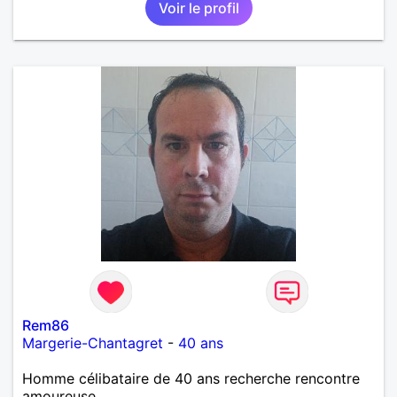
Voir le profil
importante à mes yeux mais peut se décliner en des
sentiments plus puissants. « Le temps fera son
œuvre » disait Arthur Schopenhauer, philosophe
allemand que j’adore. J’aime discuter sans pour
autant être trop locace. Je suis bourré de qualités
avec très peu de défauts. Je suis altruiste,
bienveillant, empathique, attentionné, honnête,
respectueux, doux de caractère et compréhensif : je
laisse « glisser » beaucoup de choses. Mais ne vous
m’éprenez pas Mesdames, si une personne que
j’aime me trahit une fois, il n’y aura pas de seconde
chance et je l’effacerai à « vitam eternam ».
Néanmoins, je suis un tout petit peu maniaque ainsi
qu’impatient. J’essaye de faire des efforts. Rien de
bien dramatique ! Du moins je le pense……Je suis un
homme facile à vivre. À vous si vous le souhaitez,
d’apprendre à me connaître davantage. J’en serai
ravi….A très bientôt je l’espère.
Rem86
Margerie-Chantagret
-
40 ans
Homme célibataire de 40 ans recherche rencontre
amoureuse