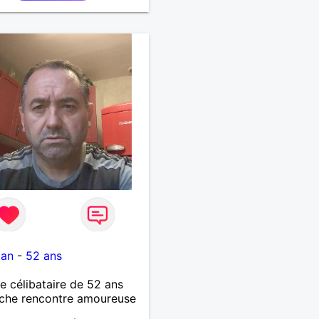
rise de tête.
tan
-
52 ans
célibataire de 52 ans
che rencontre amoureuse