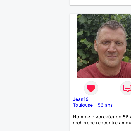
Jean19
Toulouse
-
56 ans
Homme divorcé(e) de 56 
recherche rencontre amo