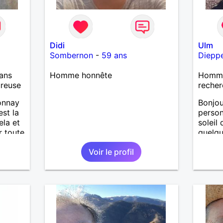
Didi
Ulm
Sombernon
-
59 ans
Diepp
ans
Homme honnête
Homme
ureuse
recher
tonnay
Bonjou
est la
person
ela et
soleil
r toute
quelqu
 et
aime l
Voir le profil
prise 
partag
partage
une pe
t de
.