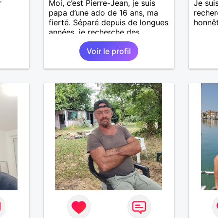
r
Moi, c’est Pierre-Jean, je suis
Je sui
papa d’une ado de 16 ans, ma
recher
fierté. Séparé depuis de longues
honnêt
années, je recherche des
affinités amicales afin de
Voir le profil
rompre une solitude parfois
difficile à gérer ainsi que casser
le vague à l’âme. L’amitié reste
extrêmement importante à mes
yeux mais peut se décliner en
des sentiments plus puissants.
« Le temps fera son œuvre »
disait Arthur Schopenhauer,
philosophe allemand que j’adore.
J’aime discuter sans pour autant
être trop locace. Je suis bourré
de qualités avec très peu de
défauts. Je suis altruiste,
bienveillant, empathique,
attentionné, honnête,
respectueux, doux de caractère
et compréhensif : je laisse
« glisser » beaucoup de choses.