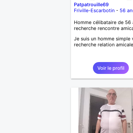
Patpatrouille69
Friville-Escarbotin
-
56 an
Homme célibataire de 56 
recherche rencontre amic
Je suis un homme simple 
recherche relation amical
Voir le profil