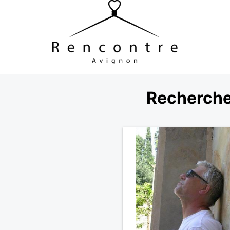
Recherche