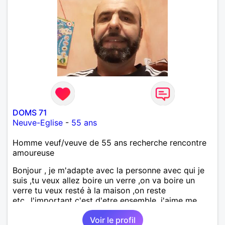
DOMS 71
Neuve-Eglise
-
55 ans
Homme veuf/veuve de 55 ans recherche rencontre
amoureuse
Bonjour , je m'adapte avec la personne avec qui je
suis ,tu veux allez boire un verre ,on va boire un
verre tu veux resté à la maison ,on reste
etc...l'important c'est d'etre ensemble .j'aime me
balader , faire du sport , regarder des film , aller au
Voir le profil
théatre etc et j'aime par dessus tous rire