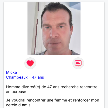
Micke
Champeaux
-
47 ans
Homme divorcé(e) de 47 ans recherche rencontre
amoureuse
Je voudrai rencontrer une femme et renforcer mon
cercle d amis