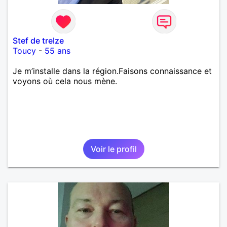
Stef de treIze
Toucy
-
55 ans
Je m’installe dans la région.Faisons connaissance et
voyons où cela nous mène.
Voir le profil