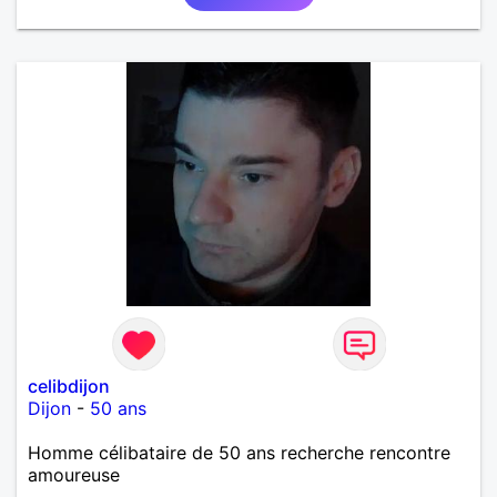
celibdijon
Dijon
-
50 ans
Homme célibataire de 50 ans recherche rencontre
amoureuse