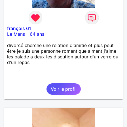
françois 61
Le Mans
-
64 ans
divorcé cherche une relation d'amitié et plus peut
être je suis une personne romantique aimant j'aime
les balade a deux les discution autour d'un verre ou
d'un repas
Voir le profil