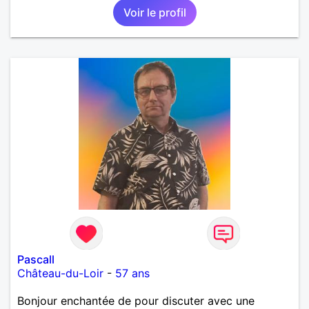
Voir le profil
Pascall
Château-du-Loir
-
57 ans
Bonjour enchantée de pour discuter avec une