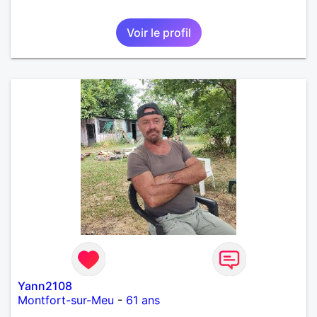
Voir le profil
Yann2108
Montfort-sur-Meu
-
61 ans