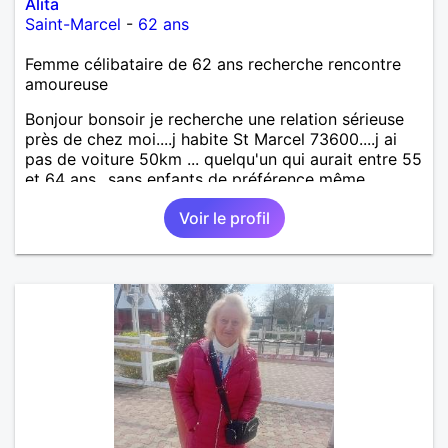
Alita
Saint-Marcel
-
62 ans
Femme célibataire de 62 ans recherche rencontre
amoureuse
Bonjour bonsoir je recherche une relation sérieuse
près de chez moi....j habite St Marcel 73600....j ai
pas de voiture 50km ... quelqu'un qui aurait entre 55
et 64 ans...sans enfants de préférence même
adultes et qui n aurait garder aucun contact avec
Voir le profil
une où plusieurs ex...si vous correspondez à ma
recherche ecrivez moi je vous répondrai...