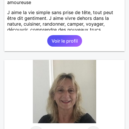
amoureuse
J aime la vie simple sans prise de tête, tout peut
être dit gentiment. J aime vivre dehors dans la
nature, cuisiner, randonner, camper, voyager,
découvrir, comprendre des nouveaux trucs
techniques et sur la vie des êtres vivants. J aime
Voir le profil
danser, faire la fête. Je ne bois pratiquement pas d
alcool, je fume rarement, je ris souvent. Je cherche
un vrai amoureux pour continuer à profiter de la vie
mais à deux. Je peux tout faire toute seule, mais j
en ai marre je veux partagé et rigoler