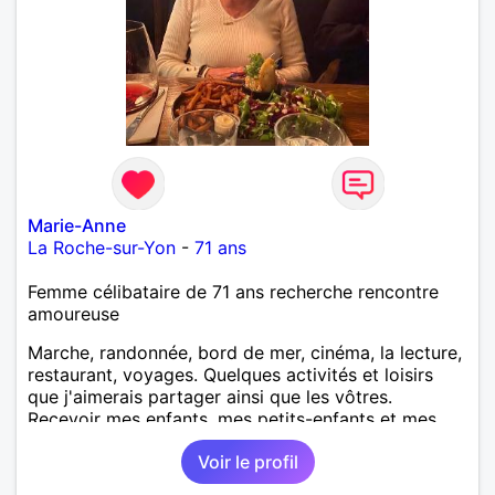
Marie-Anne
La Roche-sur-Yon
-
71 ans
Femme célibataire de 71 ans recherche rencontre
amoureuse
Marche, randonnée, bord de mer, cinéma, la lecture,
restaurant, voyages. Quelques activités et loisirs
que j'aimerais partager ainsi que les vôtres.
Recevoir mes enfants, mes petits-enfants et mes
amis. Bénévolat auprès des enfants à l’école, pour le
Voir le profil
cinéma indépendant... Se rencontrer, être à l’écoute,
échanger avec une personne de confiance, pour une