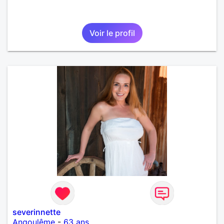
Voir le profil
severinnette
Angoulême
-
63 ans