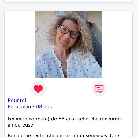
vie de partage, de tendresse. Les voyages et où
randonnées en France ou à l'étranger à deux en
dehors des sentiers battus me raviraient. Je
m'engage à répondre à votre message. Au plaisir de
vous lire.
Pour toi
Perpignan
-
68 ans
Femme divorcé(e) de 68 ans recherche rencontre
amoureuse
Bonjour je recherche une relation sérieuses. Une