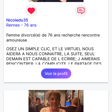
Nicoledu35
Rennes
-
76 ans
Femme divorcé(e) de 76 ans recherche rencontre
amoureuse
OSEZ UN SIMPLE CLIC, ET LE VIRTUEL NOUS
AIDERA A NOUS CONNAITRE, LA SUITE, SEUL
DEMAIN EST CAPABLE DE L ECRIRE; J AIMERAIS
RENCONTRER, LA COMPLICITE, LE PARTAGE DES
BELLES CHOSES DE LA VIE : BALADES, VOYAGES
Voir le profil
EN FRANCE OU AILLEURS. ETRE A L ECOUTE DE L
AUTRE, ET LA VIE SERA PLUS BELLE
ENCORE.....................