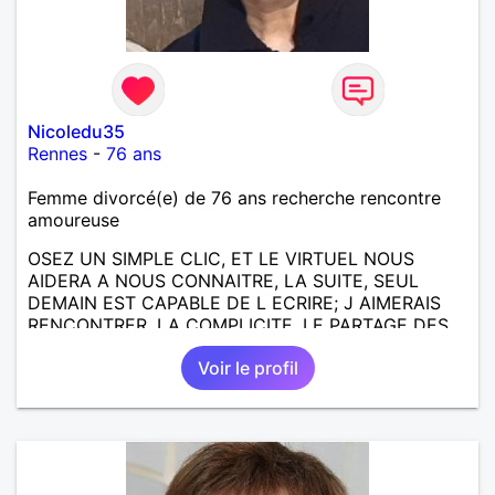
Nicoledu35
Rennes
-
76 ans
Femme divorcé(e) de 76 ans recherche rencontre
amoureuse
OSEZ UN SIMPLE CLIC, ET LE VIRTUEL NOUS
AIDERA A NOUS CONNAITRE, LA SUITE, SEUL
DEMAIN EST CAPABLE DE L ECRIRE; J AIMERAIS
RENCONTRER, LA COMPLICITE, LE PARTAGE DES
BELLES CHOSES DE LA VIE : BALADES, VOYAGES
Voir le profil
EN FRANCE OU AILLEURS. ETRE A L ECOUTE DE L
AUTRE, ET LA VIE SERA PLUS BELLE
ENCORE.....................