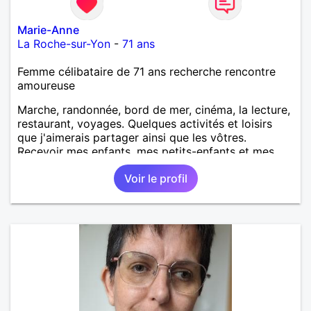
Marie-Anne
La Roche-sur-Yon
-
71 ans
Femme célibataire de 71 ans recherche rencontre
amoureuse
Marche, randonnée, bord de mer, cinéma, la lecture,
restaurant, voyages. Quelques activités et loisirs
que j'aimerais partager ainsi que les vôtres.
Recevoir mes enfants, mes petits-enfants et mes
amis. Bénévolat auprès des enfants à l’école, pour le
Voir le profil
cinéma indépendant... Se rencontrer, être à l’écoute,
échanger avec une personne de confiance, pour une
vie de partage, de tendresse. Les voyages et où
randonnées en France ou à l'étranger à deux en
dehors des sentiers battus me raviraient. Je
m'engage à répondre à votre message. Au plaisir de
vous lire.