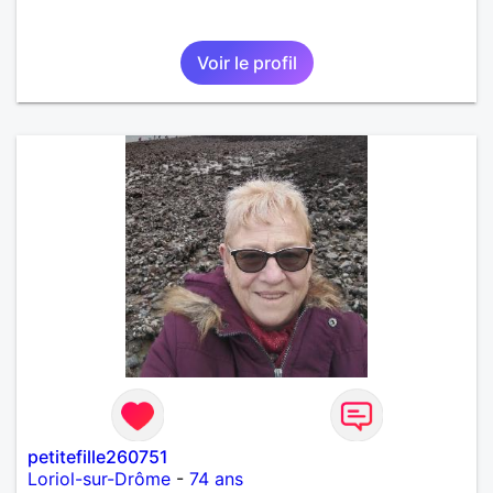
Voir le profil
petitefille260751
Loriol-sur-Drôme
-
74 ans