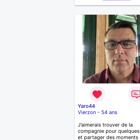
découvrir de nouvelles cul
c’est ce qui m’inspire le pl
J’aimerais rencontrer quel
avec qui partager ces m
simples et sincères.
Yaro44
Vierzon
-
54 ans
J’aimerais trouver de la
compagnie pour quelques
et partager des moments