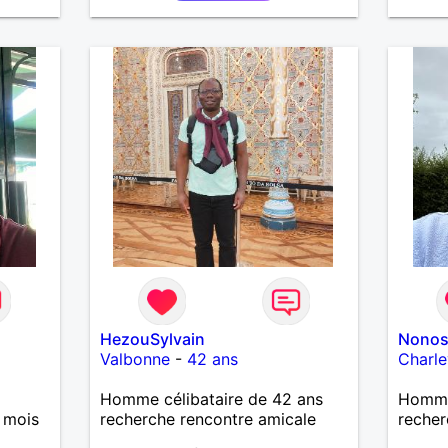
tures,
job A 
us.
person
qu’un
partag
oments
;) Je 
sociab
taquine
HezouSylvain
Nonos
Valbonne
-
42 ans
Charle
Homme célibataire de 42 ans
Homme 
 mois
recherche rencontre amicale
recher