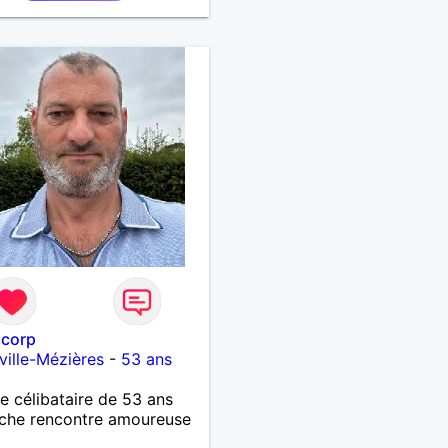
la recherche d'une
ne avec qui découvrir,
er et pourquoi pas aimer
suis quelqu'un d'humain,
le avec une pointe de
rie ;) Au plaisir :)
corp
ville-Mézières
-
53 ans
célibataire de 53 ans
che rencontre amoureuse