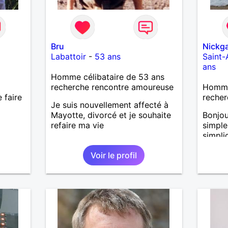
Bru
Nickga
Labattoir
-
53 ans
Saint-
ans
Homme célibataire de 53 ans
recherche rencontre amoureuse
Homme
 faire
recher
Je suis nouvellement affecté à
Mayotte, divorcé et je souhaite
Bonjou
refaire ma vie
simple
simplic
Voir le profil