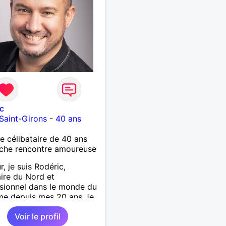
c
-Saint-Girons
-
40 ans
célibataire de 40 ans
che rencontre amoureuse
r, je suis Rodéric,
aire du Nord et
sionnel dans le monde du
me depuis mes 20 ans Je
rrivée dans les landes en
Voir le profil
d'année pour un nouveau