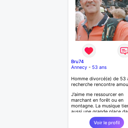
Bru74
Annecy
-
53 ans
Homme divorcé(e) de 53 
recherche rencontre amo
J’aime me ressourcer en
marchant en forêt ou en
montagne. La musique tie
aussi une grande place d
vie : j’adore aller à des co
Voir le profil
ou à des festivals. Voyage