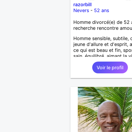
razorbill
Nevers
-
52 ans
Homme divorcé(e) de 52 
recherche rencontre amo
Homme sensible, subtile, d
jeune d'allure et d'esprit, 
ce qui est beau et fin, spor
sain, équilibré, aimant la v
l'humour, ne se prend pas
Voir le profil
sérieux, simple, tendre, st
cherche femme sensuelle,
intelligente et gaie.