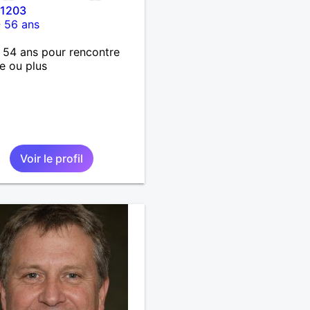
l1203
-
56 ans
 54 ans pour rencontre
e ou plus
Voir le profil