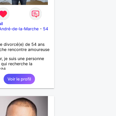
il
André-de-la-Marche
-
54
 divorcé(e) de 54 ans
che rencontre amoureuse
r, je suis une personne
 qui recherche la
ité.
Voir le profil