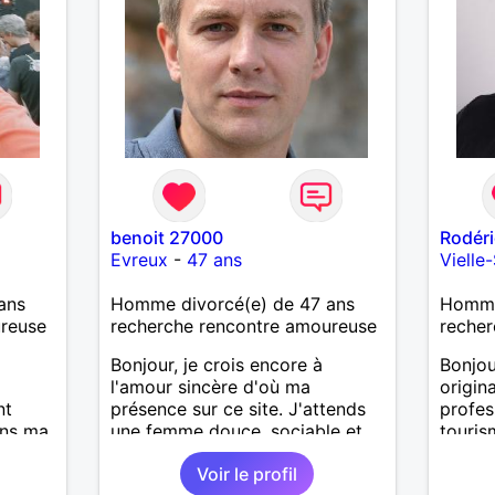
benoit 27000
Rodéri
Evreux
-
47 ans
Vielle
ans
Homme divorcé(e) de 47 ans
Homme 
ureuse
recherche rencontre amoureuse
recher
Bonjour, je crois encore à
Bonjou
l'amour sincère d'où ma
origin
nt
présence sur ce site. J'attends
profes
ans ma
une femme douce, sociable et
touris
ncerts
ouverte d'esprit qui apprécie les
suis a
Voir le profil
r et
sorties diverses.
début 