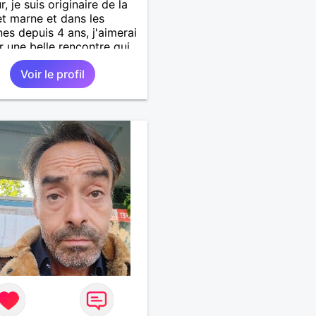
, je suis originaire de la
et marne et dans les
es depuis 4 ans, j'aimerai
r une belle rencontre qui
ai découvrir cette belle
Voir le profil
 sur mon temps libre, je
che quelqu'un de simple
cère, une bonne complicité
la bonne humeur me
t.. alors si l'envie de me
rir vous en dit, je vous
ientôt.