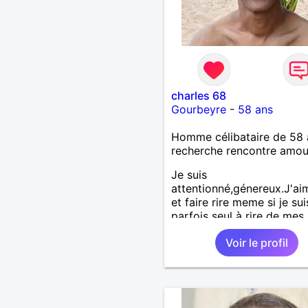
charles 68
Gourbeyre
-
58 ans
Homme célibataire de 58 
recherche rencontre amo
Je suis
attentionné,génereux.J'aim
et faire rire meme si je sui
parfois seul à rire de mes
blagues!
Voir le profil