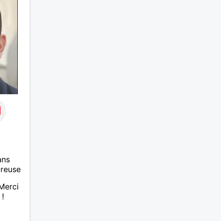
ans
ureuse
Merci
 !