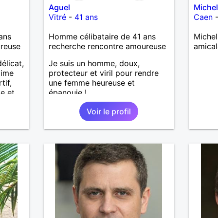
Aguel
Miche
Vitré
-
41 ans
Caen
ans
Homme célibataire de 41 ans
Michel
ureuse
recherche rencontre amoureuse
amical
élicat,
Je suis un homme, doux,
aime
protecteur et viril pour rendre
tif,
une femme heureuse et
ie et
épanouie !
 au
Voir le profil
able,