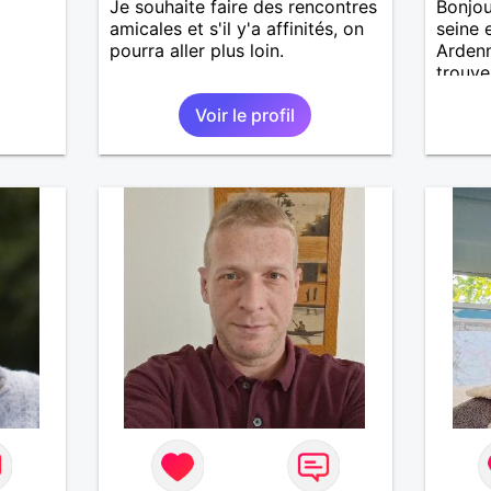
Je souhaite faire des rencontres
Bonjour
amicales et s'il y'a affinités, on
seine 
pourra aller plus loin.
Ardenn
trouve
me fer
Voir le profil
région
recher
et sin
et de 
ravirai
découv
dis à b