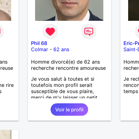
Phil 68
Eric-P
Colmar
-
62 ans
Saint-
ans
Homme divorcé(e) de 62 ans
Homme 
ureuse
recherche rencontre amoureuse
recher
Je vous salut à toutes et si
Je rec
e rire
toutefois mon profil serait
rencon
s
susceptible de vous plaire,
temps 
merci de m'y laisser un petit
mot et je vous répondrais sans
Voir le profil
détour ! Un petit effort et c'est
parti...