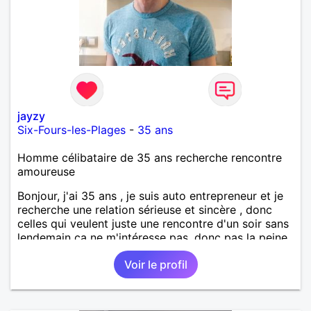
jayzy
Six-Fours-les-Plages
-
35 ans
Homme célibataire de 35 ans recherche rencontre
amoureuse
Bonjour, j'ai 35 ans , je suis auto entrepreneur et je
recherche une relation sérieuse et sincère , donc
celles qui veulent juste une rencontre d'un soir sans
lendemain ça ne m'intéresse pas, donc pas la peine
de me contacter. J'aime la nature, le sport en
Voir le profil
général, les randonnées, les sorties entre amis et en
famille. Je suis d'un naturel plutôt timide d'ou mon
inscription( par contre une fois que je connais la
personne, je suis assez "déconneur") . Mes défauts