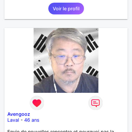
J’ai beaucoup d’énergie, un caractère affirmé et je
Voir le profil
prends naturellement ma place, mais je suis aussi
attentionné, respectueux et à l’écoute. Je préfère les
relations simples, honnêtes et sans jeux inutiles.
J’aime la musique techno, les voitures,
l’informatique, les sorties improvisées et les longues
discussions où l’on ne voit pas le temps passer. Je
ne suis clairement pas un grand cuisinier, mais je
peux au moins apporter la bonne humeur et aider à
faire la vaisselle. Je cherche une femme naturelle,
indépendante, avec de l’humour et de la
conversation. Quelqu’un avec qui rire, partager,
construire une vraie complicité et voir où une belle
rencontre peut nous mener.
Avengooz
Laval
-
46 ans
Envie de nouvelles rencontre et pourquoi pas la