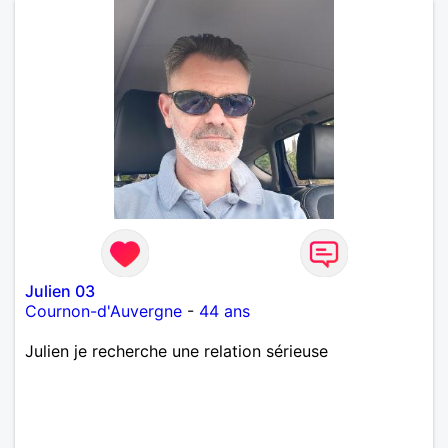
et /ou qualités: émotif, sensible, impulsif dans mes
choix ( mais je sais relativiser selon les situations),
réservé , toujours optimiste, quelquefois un petit
manque de confiance en moi . Je suis loyal,
honnête, pas toujours patient mais très intègre et
d'une humeur très joyeuse.
Julien 03
Cournon-d'Auvergne
-
44 ans
Julien je recherche une relation sérieuse